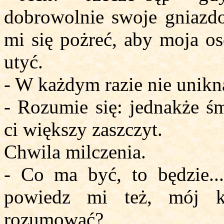
dobrowolnie swoje gniazdo
mi się pożreć, aby moja os
utyć.
- W każdym razie nie unik
- Rozumie się: jednakże śm
ci większy zaszczyt.
Chwila milczenia.
- Co ma być, to będzie..
powiedz mi też, mój k
rozumować?