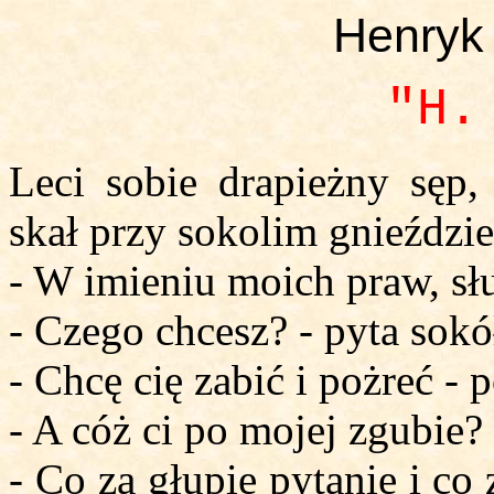
Henryk
"H.
Leci sobie drapieżny sęp, 
skał przy sokolim gnieździe
- W imieniu moich praw, sł
- Czego chcesz? - pyta sokó
- Chcę cię zabić i pożreć - 
- A cóż ci po mojej zgubie?
- Co za głupie pytanie i co