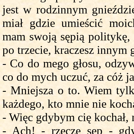
jest w rodzinnym gnieździ
miał gdzie umieścić moi
mam swoją sępią politykę, 
po trzecie, kraczesz innym 
- Co do mego głosu, odzywa
co do mych uczuć, za cóż j
- Mniejsza o to. Wiem tyl
każdego, kto mnie nie koch
- Więc gdybym cię kochał, 
- Ach! - rzecze sęp - gd