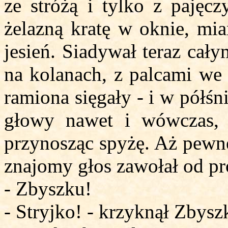
ze stróżą i tylko z pajęcz
żelazną kratę w oknie, mia
jesień. Siadywał teraz cał
na kolanach, z palcami we 
ramiona sięgały - i w półśn
głowy nawet i wówczas, 
przynosząc spyżę. Aż pewne
znajomy głos zawołał od pr
- Zbyszku!
- Stryjko! - krzyknął Zbysz