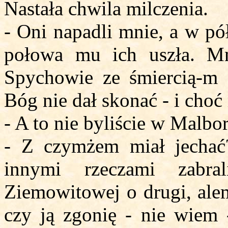
Nastała chwila milczenia.
- Oni napadli mnie, a w pó
połowa mu ich uszła. M
Spychowie ze śmiercią-m s
Bóg nie dał skonać - i choć
- A to nie byliście w Malbo
- Z czymżem miał jechać?
innymi rzeczami zabra
Ziemowitowej o drugi, alem
czy ją zgonię - nie wiem 