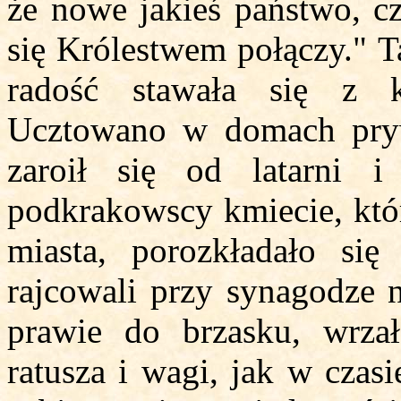
że nowe jakieś państwo, cz
się Królestwem połączy." T
radość stawała się z k
Ucztowano w domach pry
zaroił się od latarni i
podkrakowscy kmiecie, któr
miasta, porozkładało si
rajcowali przy synagodze 
prawie do brzasku, wrzał
ratusza i wagi, jak w czas