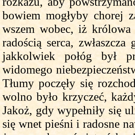
rozkazu, aby powstrzymano
bowiem mogłyby chorej za
wszem wobec, iż królowa 
radością serca, zwłaszcza 
jakkolwiek połóg był p
widomego niebezpieczeństwa
Tłumy poczęły się rozcho
wolno było krzyczeć, każdy
Jakoż, gdy wypełniły się u
się wnet pieśni i radosne n