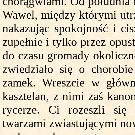
chorągwiami. Od południa n
Wawel, między którymi utr
nakazując spokojność i cis
zupełnie i tylko przez opus
do czasu gromady okoliczne
zwiedziało się o chorobie
zamek. Wreszcie w główne
kasztelan, z nimi zaś kanon
rycerze. Ci rozeszli si
twarzami zwiastującymi now