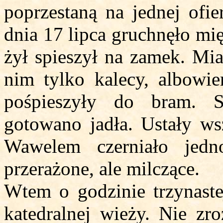
poprzestaną na jednej ofi
dnia 17 lipca gruchnęło mi
żył spieszył na zamek. Mia
nim tylko kalecy, albowi
pośpieszyły do bram. 
gotowano jadła. Ustały ws
Wawelem czerniało jedn
przerażone, ale milczące.
Wtem o godzinie trzynaste
katedralnej wieży. Nie zr