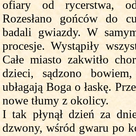
ofiary od rycerstwa, o
Rozesłano gońców do cu
badali gwiazdy. W samym
procesje. Wystąpiły wszys
Całe miasto zakwitło chor
dzieci, sądzono bowiem, 
ubłagają Boga o łaskę. Prz
nowe tłumy z okolicy.
I tak płynął dzień za dn
dzwony, wśród gwaru po koś