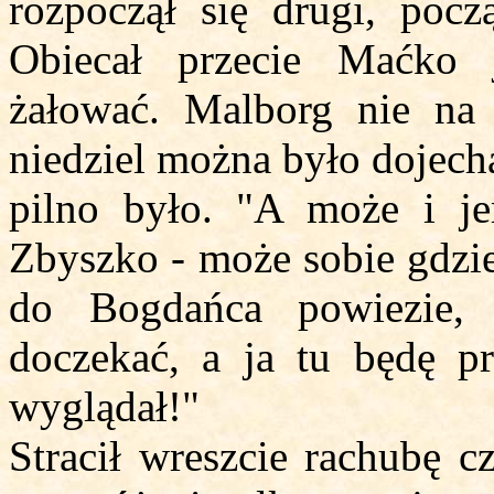
rozpoczął się drugi, poc
Obiecał przecie Maćko j
żałować. Malborg nie na 
niedziel można było dojech
pilno było. "A może i je
Zbyszko - może sobie gdzie
do Bogdańca powiezie,
doczekać, a ja tu będę p
wyglądał!"
Stracił wreszcie rachubę c