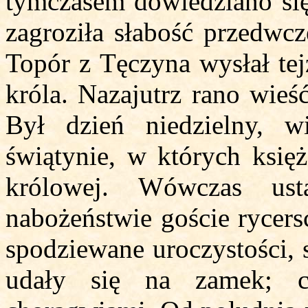
tymczasem dowiedziano się 
zagroziła słabość przedwcz
Topór z Tęczyna wysłał te
króla. Nazajutrz rano wieś
Był dzień niedzielny, w
świątynie, w których księ
królowej. Wówczas ust
nabożeństwie goście rycersc
spodziewane uroczystości, 
udały się na zamek; c