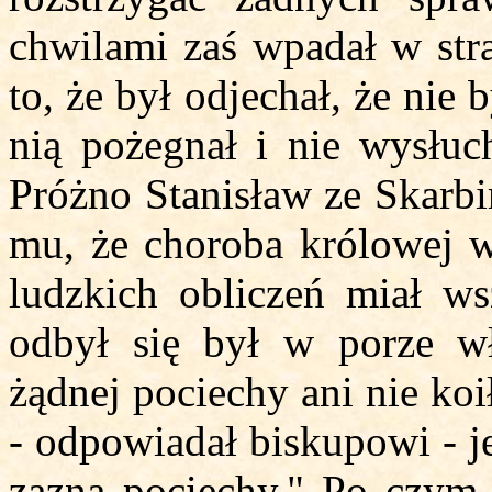
chwilami zaś wpadał w str
to, że był odjechał, że nie 
nią pożegnał i nie wysłuch
Próżno Stanisław ze Skarbi
mu, że choroba królowej w
ludzkich obliczeń miał ws
odbył się był w porze wł
żądnej pociechy ani nie koił
- odpowiadał biskupowi - j
zazna pociechy." Po czym 