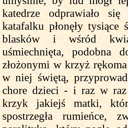
umyślnie, by lud mógł le
katedrze odprawiało się 
katafalku płonęły tysiące
blasków i wśród kwia
uśmiechnięta, podobna d
złożonymi w krzyż rękoma 
w niej świętą, przyprowad
chore dzieci - i raz w raz
krzyk jakiejś matki, kt
spostrzegła rumieńce, z