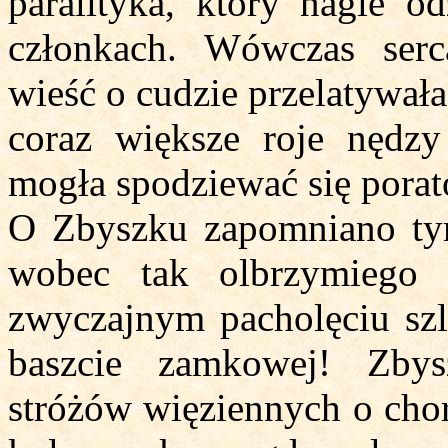
paralityka, który nagle o
członkach. Wówczas serc
wieść o cudzie przelatywała
coraz większe roje nędzy
mogła spodziewać się porat
O Zbyszku zapomniano ty
wobec tak olbrzymiego 
zwyczajnym pacholęciu szl
baszcie zamkowej! Zby
stróżów więziennych o chor