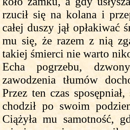
koło zamku, a gdy usłysza
rzucił się na kolana i pr
całej duszy jął opłakiwać 
mu się, że razem z nią zg
takiej śmierci nie warto ni
Echa pogrzebu, dzwony
zawodzenia tłumów docho
Przez ten czas sposępniał, 
chodził po swoim podziem
Ciążyła mu samotność, gd