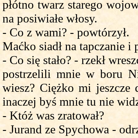
płótno twarz starego wojow
na posiwiałe włosy.
- Co z wami? - powtórzył.
Maćko siadł na tapczanie i 
- Co się stało? - rzekł wres
postrzelili mnie w boru N
wiesz? Ciężko mi jeszcze 
inaczej byś mnie tu nie widz
- Któż was zratował?
- Jurand ze Spychowa - odr