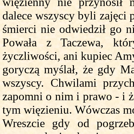
więzienny nie przynosił 
dalece wszyscy byli zajęci
śmierci nie odwiedził go ni
Powała z Taczewa, któ
życzliwości, ani kupiec Am
goryczą myślał, że gdy Ma
wszyscy. Chwilami przyc
zapomni o nim i prawo - i 
tym więzieniu. Wówczas mod
Wreszcie gdy od pogrzeb