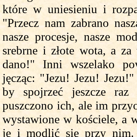
które w uniesieniu i rozp
"Przecz nam zabrano nasz
nasze procesje, nasze mod
srebrne i złote wota, a za
dano!" Inni wszelako pow
jęcząc: "Jezu! Jezu! Jezu!
by spojrzeć jeszcze raz
puszczono ich, ale im przy
wystawione w kościele, a 
je i modlić się przy nim