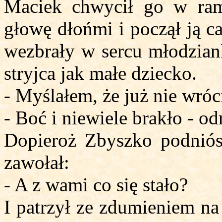
Maciek chwycił go w ram
głowę dłońmi i począł ją ca
wezbrały w sercu młodziank
stryjca jak małe dziecko.
- Myślałem, że już nie wróci
- Boć i niewiele brakło - o
Dopieroż Zbyszko podniós
zawołał:
- A z wami co się stało?
I patrzył ze zdumieniem na