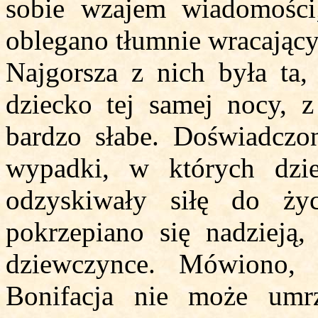
sobie wzajem wiadomości
oblegano tłumnie wracając
Najgorsza z nich była ta, 
dziecko tej samej nocy, 
bardzo słabe. Doświadczon
wypadki, w których dzi
odzyskiwały siłę do ży
pokrzepiano się nadzieją
dziewczynce. Mówiono,
Bonifacja nie może umr