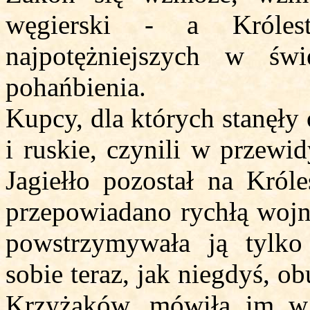
węgierski - a Króle
najpotężniejszych w św
pohańbienia.
Kupcy, dla których stanęły
i ruskie, czynili w przewi
Jagiełło pozostał na Król
przepowiadano rychłą woj
powstrzymywała ją tylko
sobie teraz, jak niegdyś, o
Krzyżaków, mówiła im w 