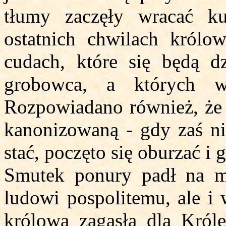
tłumy zaczęły wracać k
ostatnich chwilach królo
cudach, które się będą dz
grobowca, a których w
Rozpowiadano również, że 
kanonizowaną - gdy zaś nie
stać, poczęto się oburzać i 
Smutek ponury padł na mia
ludowi pospolitemu, ale i 
królową zagasła dla Król