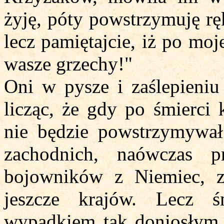
żyję, póty powstrzymuję rę
lecz pamiętajcie, iż po moj
wasze grzechy!"
Oni w pysze i zaślepieniu
licząc, że gdy po śmierci 
nie będzie powstrzymywa
zachodnich, naówczas 
bojowników z Niemiec, z 
jeszcze krajów. Lecz ś
wypadkiem tak doniosłym, 