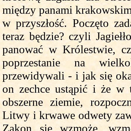
między panami krakowskimi 
w przyszłość. Poczęto zad
teraz będzie? czyli Jagieł
panować w Królestwie, cz
poprzestanie na wielko
przewidywali - i jak się ok
on zechce ustąpić i że w
obszerne ziemie, rozpoc
Litwy i krwawe odwety zaw
Zakon się wzmoże, wzmo