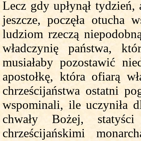
Lecz gdy upłynął tydzień, a
jeszcze, poczęła otucha 
ludziom rzeczą niepodobną
władczynię państwa, któ
musiałaby pozostawić nie
apostołkę, która ofiarą w
chrześcijaństwa ostatni p
wspominali, ile uczyniła d
chwały Bożej, statyś
chrześcijańskimi monar