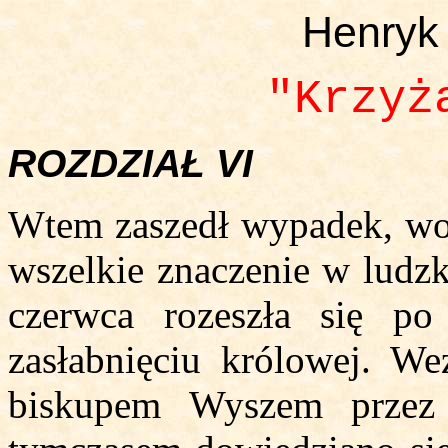
Henryk
"Krzyż
ROZDZIAŁ VI
Wtem zaszedł wypadek, wob
wszelkie znaczenie w ludzk
czerwca rozeszła się 
zasłabnięciu królowej. W
biskupem Wyszem przez