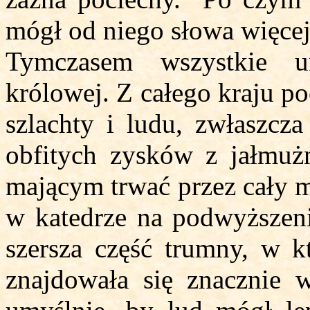
mógł od niego słowa więce
Tymczasem wszystkie u
królowej. Z całego kraju p
szlachty i ludu, zwłaszcza
obfitych zysków z jałmuż
mającym trwać przez cały m
w katedrze na podwyższen
szersza część trumny, w k
znajdowała się znacznie 