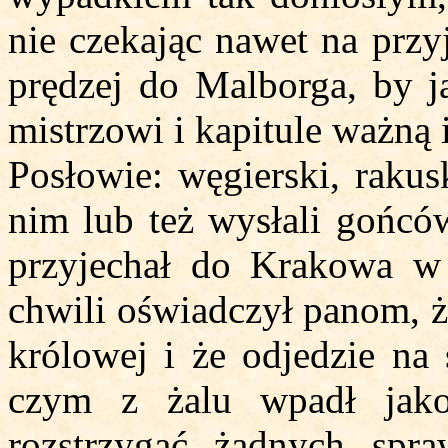
nie czekając nawet na przy
prędzej do Malborga, by j
mistrzowi i kapitule ważną
Posłowie: węgierski, rakusk
nim lub też wysłali gońcó
przyjechał do Krakowa w 
chwili oświadczył panom, ż
królowej i że odjedzie na
czym z żalu wpadł jako
rozstrzygać żadnych spra