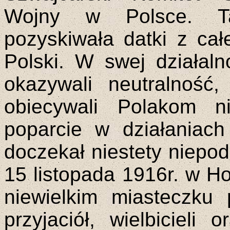
Wojny w Polsce. Ta f
pozyskiwała datki z cał
Polski. W swej działalno
okazywali neutralność
obiecywali Polakom n
poparcie w działaniach
doczekał niestety niepod
15 listopada 1916r. w Ho
niewielkim miasteczku
przyjaciół, wielbicieli 