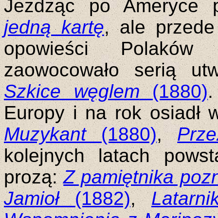
Jeżdżąc po Ameryce 
jedną kartę
, ale przede
opowieści Polaków
zaowocowało serią utw
Szkice węglem
(1880)
Europy i na rok osiadł 
Muzykant
(1880)
,
Prze
kolejnych latach pows
prozą:
Z pamiętnika poz
Jamioł
(1882)
,
Latarni