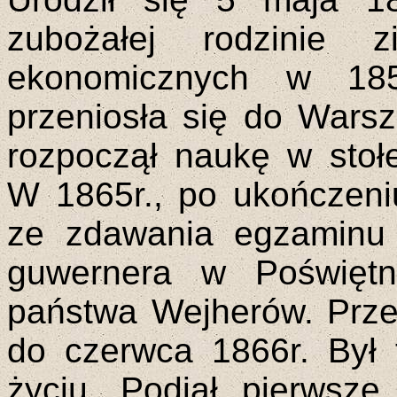
zubożałej rodzinie z
ekonomicznych w 1855
przeniosła się do Wars
rozpoczął naukę w sto
W 1865r., po ukończeni
ze zdawania egzaminu d
guwernera w Poświęt
państwa Wejherów. Prze
do czerwca 1866r. Był
życiu. Podjął pierwsze