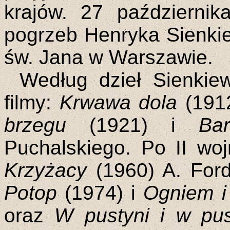
krajów. 27 październik
pogrzeb Henryka Sienki
św. Jana w Warszawie.
Według dzieł Sienkie
filmy:
Krwawa dola
(1912
brzegu
(1921) i
Ba
Puchalskiego. Po II woj
Krzyżacy
(1960) A. For
Potop
(1974) i
Ogniem i
oraz
W pustyni i w pu