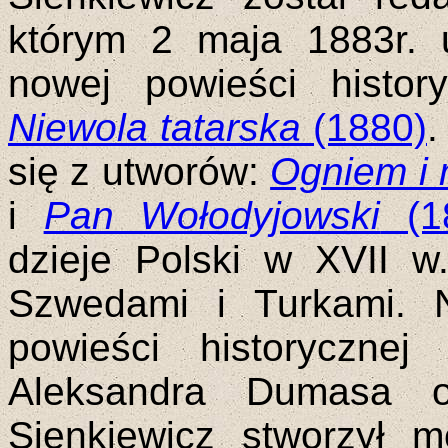
którym 2 maja 1883r. 
nowej powieści histor
Niewola tatarska
(1880)
.
się z utworów:
Ogniem i
i
Pan Wołodyjowski
(1
dzieje Polski w XVII w
Szwedami i Turkami. 
powieści historycznej
Aleksandra Dumasa ora
Sienkiewicz stworzył 