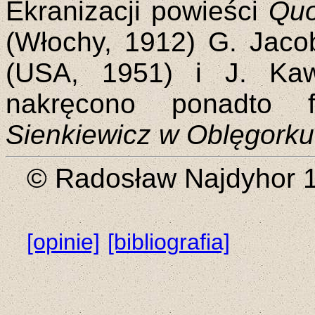
Ekranizacji powieści
Quo
(Włochy, 1912) G. Jaco
(USA, 1951) i J. Kaw
nakręcono ponadto 
Sienkiewicz w Oblęgorku
© Radosław Najdyhor 
[opinie]
[bibliografia]