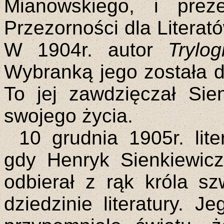
Mianowskiego, i prez
Przezorności dla Literat
W 1904r. autor
Trylogi
Wybranką jego została 
To jej zawdzięczał Sien
swojego życia.
10 grudnia 1905r. lite
gdy Henryk Sienkiewicz
odbierał z rąk króla 
dziedzinie literatury. J