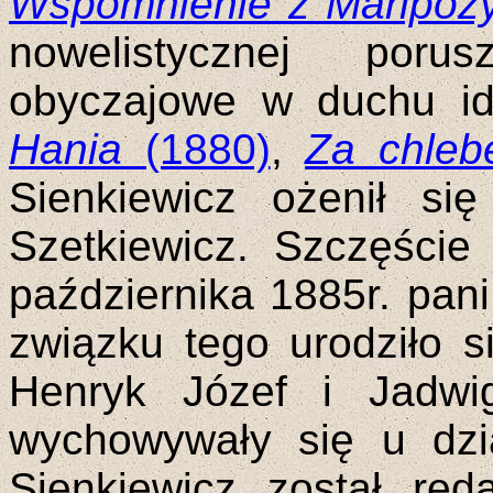
Wspomnienie z Maripoz
nowelistycznej poru
obyczajowe w duchu ide
Hania
(1880)
,
Za chle
Sienkiewicz ożenił si
Szetkiewicz. Szczęście
października 1885r. pani
związku tego urodziło s
Henryk Józef i Jadwi
wychowywały się u dz
Sienkiewicz został re