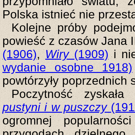
przypomniało światu, 
Polska istnieć nie przesta
Kolejne próby podejmo
powieść z czasów Jana I
(1906)
,
Wiry
(1909)
i ni
wydanie osobne 1918)
powtórzyły poprzednich 
Poczytność zyskała
pustyni i w puszczy
(191
ogromnej popularnośc
przygodach dzielnego