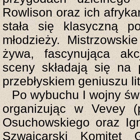
Rowlison oraz ich afrykań
stała się klasyczną poz
młodzieży. Mistrzowskie
żywa, fascynująca ak
sceny składają się na 
przebłyskiem geniuszu li
Po wybuchu I wojny świ
organizując w Vevey (
Osuchowskiego oraz Ig
Szwajcarski Komitet 