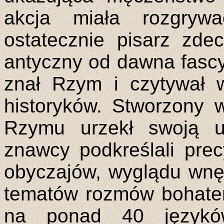
akcja miała rozgryw
ostatecznie pisarz zd
antyczny od dawna fascy
znał Rzym i czytywał w
historyków. Stworzony 
Rzymu urzekł swoją ur
znawcy podkreślali prec
obyczajów, wyglądu wnętr
tematów rozmów bohate
na ponad 40 języków