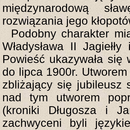
międzynarodową sła
rozwiązania jego kłopot
Podobny charakter mia
Władysława II Jagiełły
Powieść ukazywała się 
do lipca 1900r. Utworem 
zbliżający się jubileusz 
nad tym utworem poprz
(kroniki Długosza i J
zachwyceni byli język