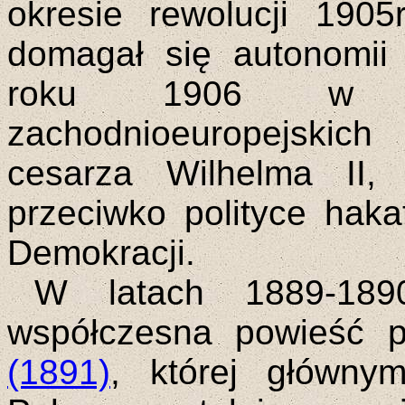
okresie rewolucji 190
domagał się autonomii
roku 1906 w po
zachodnioeuropejskich
cesarza Wilhelma II, 
przeciwko polityce hak
Demokracji.
W latach 1889-18
współczesna powieść 
(1891)
, której główny