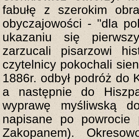
fabułę z szerokim obr
obyczajowości - "dla po
ukazaniu się pierw
zarzucali pisarzowi hi
czytelnicy pokochali si
1886r. odbył podróż do 
a następnie do Hiszp
wyprawę myśliwską do
napisane po powrocie 
Zakopanem). Okresow