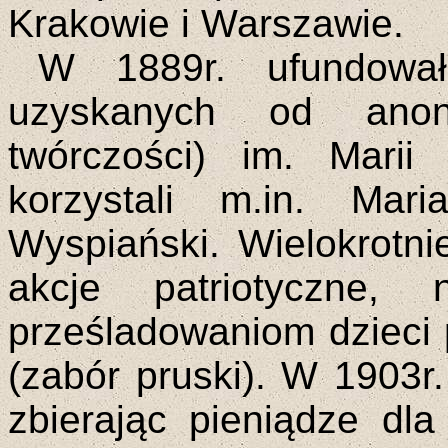
Krakowie i Warszawie.
W 1889r. ufundował
uzyskanych od anoni
twórczości) im. Marii
korzystali m.in. Mar
Wyspiański. Wielokrotni
akcje patriotyczne, 
prześladowaniom dzieci 
(zabór pruski). W 1903r.
zbierając pieniądze dl