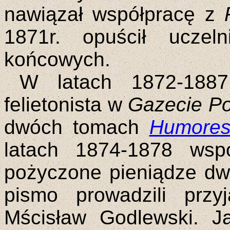
nawiązał współpracę z
1871r. opuścił uczel
końcowych.
W latach 1872-1887
felietonista w
Gazecie Po
dwóch tomach
Humoresk
latach 1874-1878 wspó
pożyczone pieniądze d
pismo prowadzili przy
Mścisław Godlewski. Ja