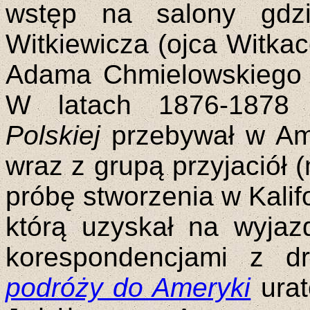
wstęp na salony gdzi
Witkiewicza (ojca Witka
Adama Chmielowskiego (
W latach 1876-1878
Polskiej
przebywał w Ame
wraz z grupą przyjaciół 
próbę stworzenia w Kalif
którą uzyskał na wyjazd
korespondencjami z dr
podróży do Ameryki
ura