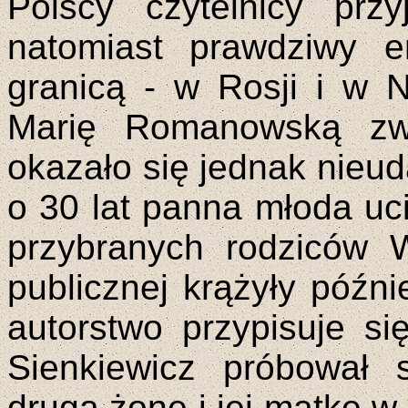
Polscy czytelnicy prz
natomiast prawdziwy 
granicą - w Rosji i w 
Marię Romanowską zw
okazało się jednak nieu
o 30 lat panna młoda uc
przybranych rodziców 
publicznej krążyły późni
autorstwo przypisuje si
Sienkiewicz próbował s
drugą żonę i jej matkę w